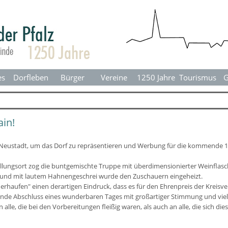
Menü überspringen
es
Dorfleben
▼
Bürger
▼
Vereine
▼
1250 Jahre
▼
Tourismus
▼
G
in!
 Neustadt, um das Dorf zu repräsentieren und Werbung für die kommende 1
ellungsort zog die buntgemischte Truppe mit überdimensionierter Weinflasc
el und mit lautem Hahnengeschrei wurde den Zuschauern eingeheizt.
erhaufen" einen derartigen Eindruck, dass es für den Ehrenpreis der Kreis
nende Abschluss eines wunderbaren Tages mit großartiger Stimmung und viel
alle, die bei den Vorbereitungen fleißig waren, als auch an alle, die sich di