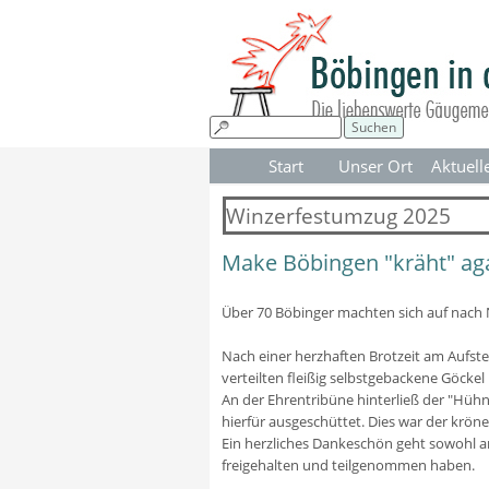
Direkt zum Seiteninhalt
Suchen
Start
Unser Ort
Aktuell
▼
Winzerfestumzug 2025
Make Böbingen "kräht" aga
Über 70 Böbinger machten sich auf nach
Nach einer herzhaften Brotzeit am Aufst
verteilten fleißig selbstgebackene Göck
An der Ehrentribüne hinterließ der "Hühn
hierfür ausgeschüttet. Dies war der krö
Ein herzliches Dankeschön geht sowohl an 
freigehalten und teilgenommen haben.