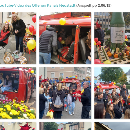
ouTube-Video des Offenen Kanals Neustadt
(Anspieltipp
2:06:15
)