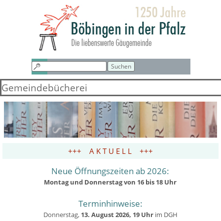
Direkt zum Seiteninhalt
Menü überspringen
Suchen
Gemeindebücherei
+++ A K T U E L L +++
Neue Öffnungszeiten ab 2026:
Montag und Donnerstag von 16 bis 18 Uhr
Terminhinweise:
Donnerstag,
13. August 2026, 19 Uhr
im DGH